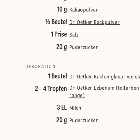
10 g
Kakaopulver
½ Beutel
Dr. Oetker Backpulver
1 Prise
Salz
20 g
Puderzucker
DEKORATION
1 Beutel
Dr. Oetker Kuchenglasur weis
2 - 4 Tropfen
Dr. Oetker Lebensmittelfarben 
range)
3 EL
Milch
20 g
Puderzucker