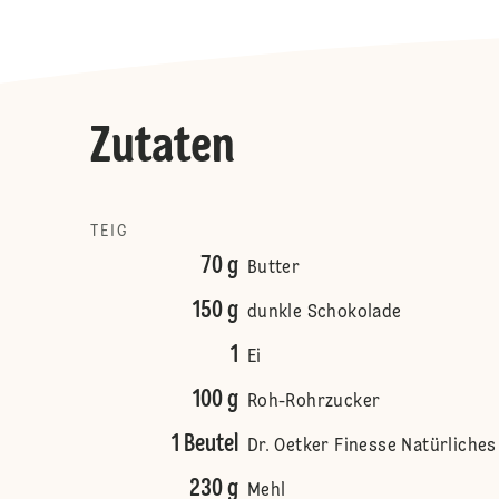
Zutaten
TEIG
70 g
Butter
150 g
dunkle Schokolade
1
Ei
100 g
Roh-Rohrzucker
1 Beutel
Dr. Oetker Finesse Natürliche
230 g
Mehl