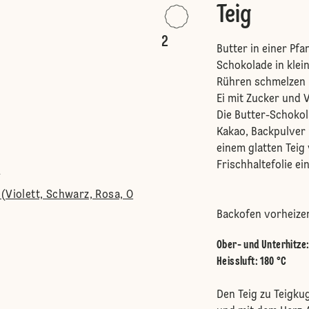
Teig
2
Butter in einer Pf
Schokolade in klei
Rühren schmelzen 
Ei mit Zucker und 
Die Butter-Schoko
Kakao, Backpulver 
einem glatten Teig 
Frischhaltefolie ei
s
(Violett, Schwarz, Rosa, O
Backofen vorheize
Ober- und Unterhitze
Heissluft
:
180 °C
Den Teig zu Teigkug