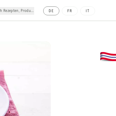
h Rezepten, Produkte, etc.
DE
FR
IT