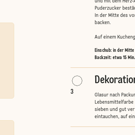
und mit dem Herz-
Puderzucker bestä
In der Mitte des v
backen.
Auf einem Kuchengi
Einschub
:
in der Mitt
Backzeit: etwa 15 Min
Dekoratio
3
Glasur nach Packu
Lebensmittelfarbe
sieben und gut ver
eintauchen, auf ei