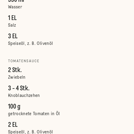
550 ml
Wasser
1 EL
Salz
3 EL
Speiseöl, z. B. Olivenöl
TOMATENSAUCE
2 Stk.
Zwiebeln
3 - 4 Stk.
Knoblauchzehen
100 g
getrocknete Tomaten in Öl
2 EL
Speiseöl, z. B. Olivenöl