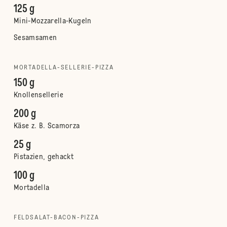
125 g
Mini-Mozzarella-Kugeln
Sesamsamen
MORTADELLA-SELLERIE-PIZZA
150 g
Knollensellerie
200 g
Käse z. B. Scamorza
25 g
Pistazien, gehackt
100 g
Mortadella
FELDSALAT-BACON-PIZZA