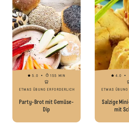
5.0
155 MIN
4.0
ETWAS ÜBUNG ERFORDERLICH
ETWAS ÜBUNG
Party-Brot mit Gemüse-
Salzige Min
Dip
mit Sc