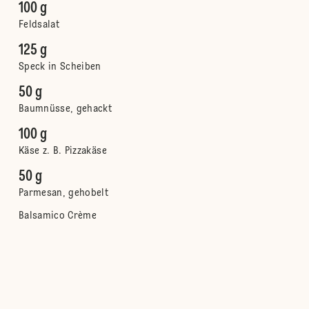
100 g
Feldsalat
125 g
Speck in Scheiben
50 g
Baumnüsse, gehackt
100 g
Käse z. B. Pizzakäse
50 g
Parmesan, gehobelt
Balsamico Crème