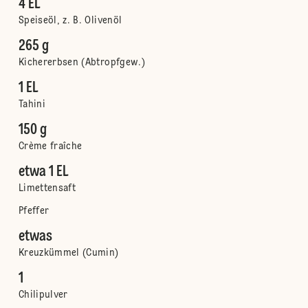
4 EL
Speiseöl, z. B. Olivenöl
265 g
Kichererbsen (Abtropfgew.)
1 EL
Tahini
150 g
Crème fraîche
etwa 1 EL
Limettensaft
Pfeffer
etwas
Kreuzkümmel (Cumin)
1
Chilipulver