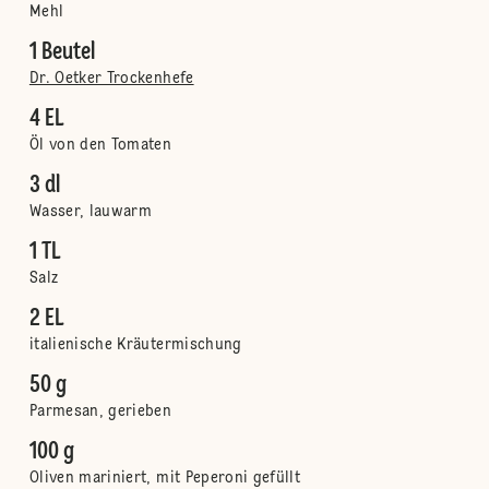
Mehl
1 Beutel
Dr. Oetker Trockenhefe
4 EL
Öl von den Tomaten
3 dl
Wasser, lauwarm
1 TL
Salz
2 EL
italienische Kräutermischung
50 g
Parmesan, gerieben
100 g
Oliven mariniert, mit Peperoni gefüllt