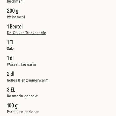
Ruchmehl
200 g
Weissmehl
1 Beutel
Dr. Oetker Trockenhefe
1 TL
Salz
1 dl
Wasser, lauwarm
2 dl
helles Bier zimmerwarm
3 EL
Rosmarin gehackt
100 g
Parmesan gerieben