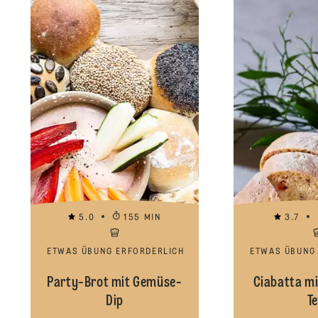
5.0
155 MIN
3.7
ETWAS ÜBUNG ERFORDERLICH
ETWAS ÜBUNG
Party-Brot mit Gemüse-
Ciabatta m
Dip
Te