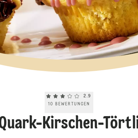
Current rating 2.9. Click to rate.
2.9
10
BEWERTUNGEN
Quark-Kirschen-Törtl