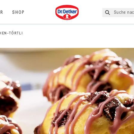
Dr. Oetker
Suche nac
R
SHOP
HEN-TÖRTLI