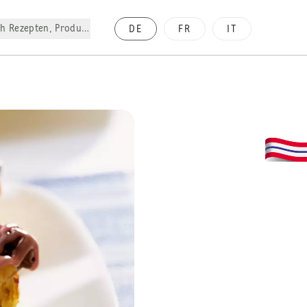
h Rezepten, Produkte, etc.
DE
FR
IT