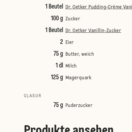
1 Beutel
Dr. Oetker Pudding-Crème Vani
100 g
Zucker
1 Beutel
Dr. Oetker Vanillin-Zucker
2
Eier
75 g
Butter, weich
1 dl
Milch
125 g
Magerquark
GLASUR
75 g
Puderzucker
Produkte ansehen