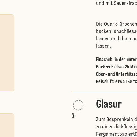
und mit Sauerkirsc
Die Quark-Kirschen
backen, anschliess
lassen und dann au
lassen.
Einschub
:
in der unte
Backzeit: etwa 25 Min
Ober- und Unterhitze
Heissluft
:
etwa 160 °
Glasur
3
Zum Besprenkeln de
zu einer dickflüss
Pergamentpapiertüt