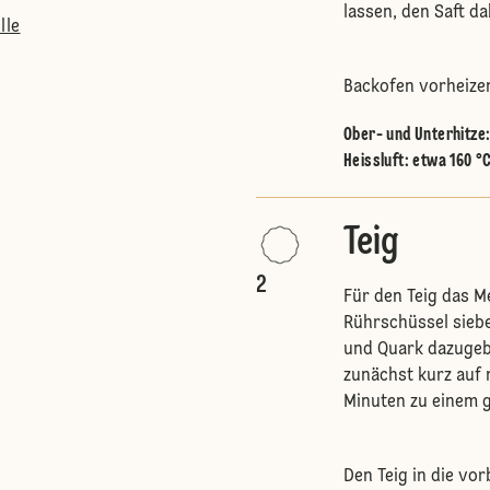
lassen, den Saft da
lle
Backofen vorheize
Ober- und Unterhitze
Heissluft
:
etwa 160 °
Teig
2
Für den Teig das M
Rührschüssel sieben
und Quark dazugeb
zunächst kurz auf n
Minuten zu einem g
Den Teig in die vor