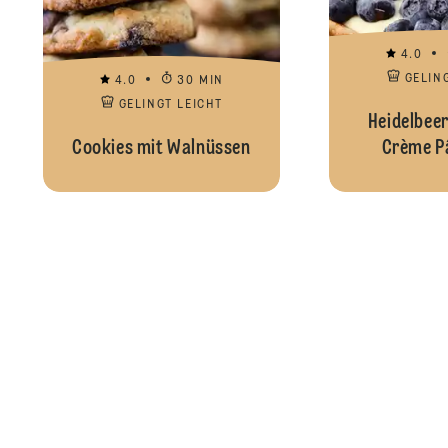
4.0
GELIN
4.0
30 MIN
GELINGT LEICHT
Heidelbeer
Cookies mit Walnüssen
Crème Pâ