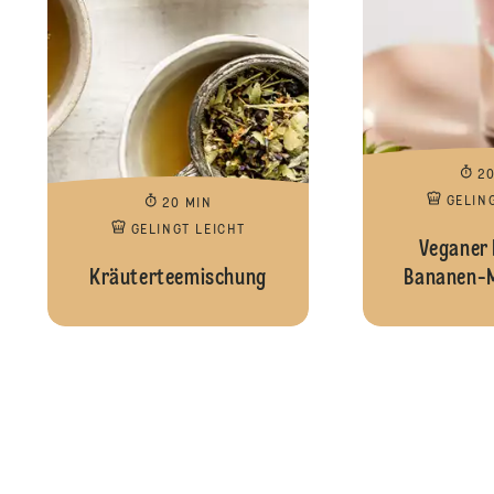
2
GELIN
20 MIN
GELINGT LEICHT
Veganer 
Kräuterteemischung
Bananen-M