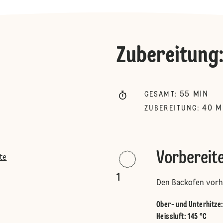
Zubereitung
55
MIN
GESAMT
:
40
M
ZUBEREITUNG
:
Vorbereit
te
1
Den Backofen vorhe
Ober- und Unterhitze
Heissluft
:
145 °C