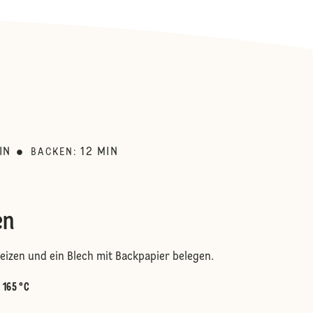
:
IN
12
MIN
BACKEN
:
en
izen und ein Blech mit Backpapier belegen.
:
165 °C