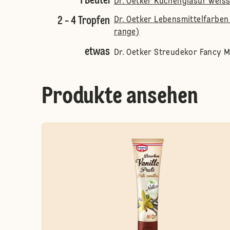
1 Beutel
Dr. Oetker Kuchenglasur weis
2 - 4 Tropfen
Dr. Oetker Lebensmittelfarben 
range)
etwas
Dr. Oetker Streudekor Fancy M
Produkte ansehen