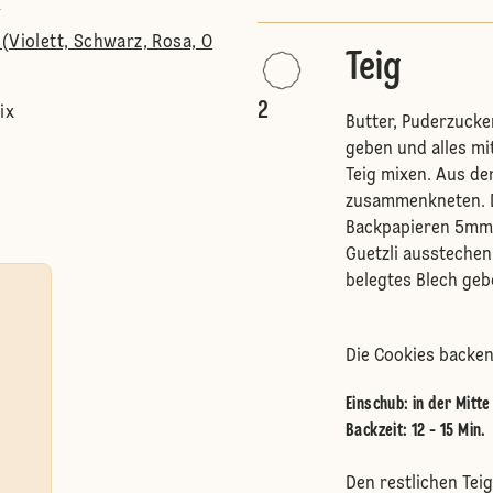
s
(Violett, Schwarz, Rosa, O
Teig
2
ix
Butter, Puderzucker
geben und alles mi
Teig mixen. Aus d
zusammenkneten. D
Backpapieren 5mm d
Guetzli ausstechen
belegtes Blech ge
Die Cookies backe
Einschub
:
in der Mitt
Backzeit: 12 - 15 Min.
Den restlichen Tei