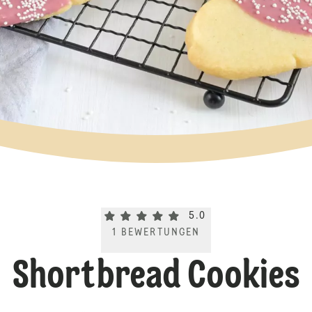
Current rating 5.0. Click to rate.
5.0
1
BEWERTUNGEN
Shortbread Cookies