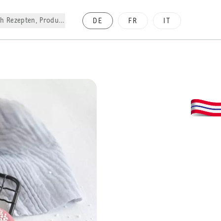
h Rezepten, Produkte, etc.
DE
FR
IT