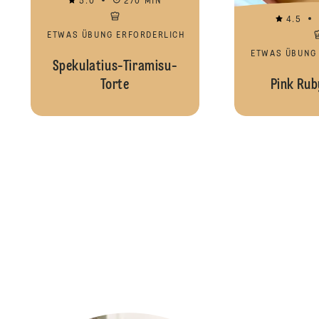
5.0
270 MIN
4.5
ETWAS ÜBUNG ERFORDERLICH
ETWAS ÜBUNG
Spekulatius-Tiramisu-
Torte
Pink Rub