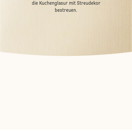
die Kuchenglasur mit Streudekor
bestreuen.