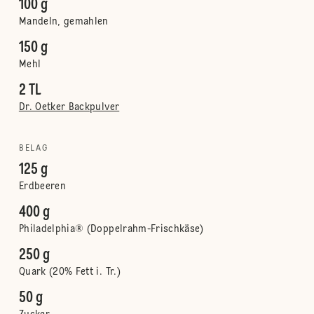
100 g
Mandeln, gemahlen
150 g
Mehl
2 TL
Dr. Oetker Backpulver
BELAG
125 g
Erdbeeren
400 g
Philadelphia® (Doppelrahm-Frischkäse)
250 g
Quark (20% Fett i. Tr.)
50 g