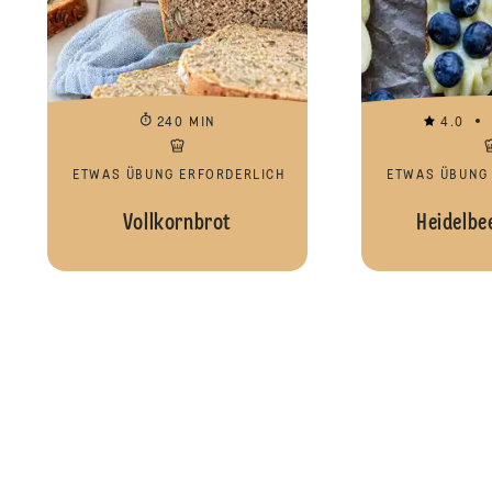
240 MIN
4.0
ETWAS ÜBUNG ERFORDERLICH
ETWAS ÜBUNG
Vollkornbrot
Heidelbee