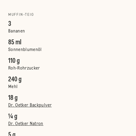
MUFFIN-TEIG
3
Bananen
85 ml
Sonnenblumenöl
110 g
Roh-Rohrzucker
240 g
Mehl
18 g
Dr. Oetker Backpulver
¼ g
Dr. Oetker Natron
5 g