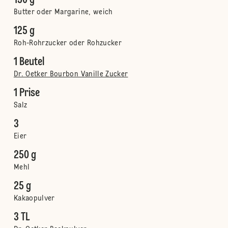
150 g
Butter oder Margarine, weich
125 g
Roh-Rohrzucker oder Rohzucker
1 Beutel
Dr. Oetker Bourbon Vanille Zucker
1 Prise
Salz
3
Eier
250 g
Mehl
25 g
Kakaopulver
3 TL