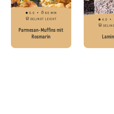
5.0
60 MIN
GELINGT LEICHT
4.0
GELIN
Parmesan-Muffins mit
Rosmarin
Lamin