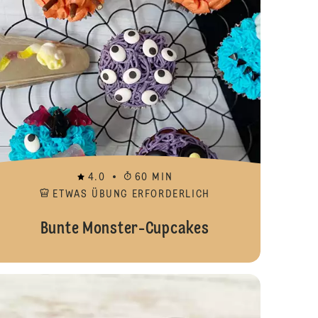
4.0
60 MIN
ETWAS ÜBUNG ERFORDERLICH
Bunte Monster-Cupcakes
-Cake-Muffins
Cupcakes mit