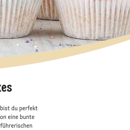
kes
bist du perfekt
ion eine bunte
rführerischen