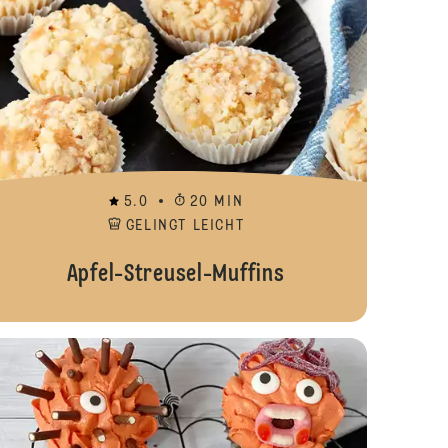
5.0
20 MIN
GELINGT LEICHT
Apfel-Streusel-Muffins
arty-Cupcakes
Blueberry-Cu