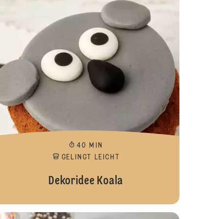
40 MIN
GELINGT LEICHT
Dekoridee Koala
dee Tiger
Dekoridee Ze