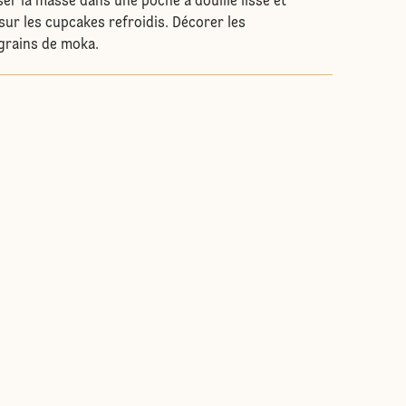
ser la masse dans une poche à douille lisse et
 sur les cupcakes refroidis. Décorer les
grains de moka.