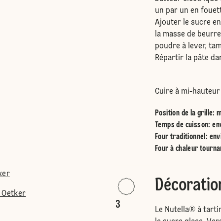
un par un en fouet
Ajouter le sucre e
la masse de beurre,
poudre à lever, ta
Répartir la pâte da
Cuire à mi-hauteur
Position de la grille
:
m
Temps de cuisson: en
Four traditionnel
:
env
Four à chaleur tourna
ker
Décoratio
 Oetker
3
Le Nutella® à tarti