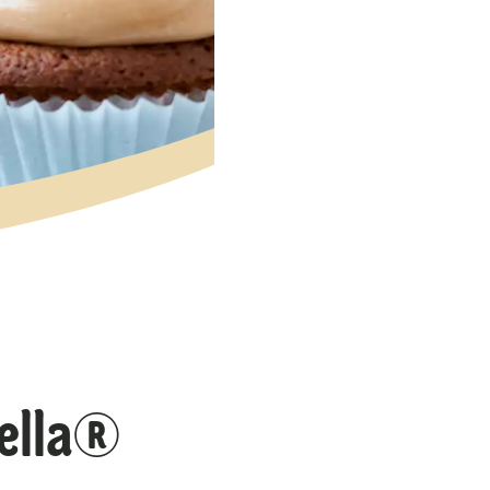
tella®