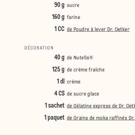
90 g
sucre
160 g
farine
1 CC
de Poudre à lever Dr. Oetker
DÉCORATION
40 g
de Nutella®
125 g
de crème fraîche
1 dl
crème
4 CS
de sucre glace
1 sachet
de Gélatine express de Dr. Oet
1 paquet
de Grains de moka raffinés Dr.