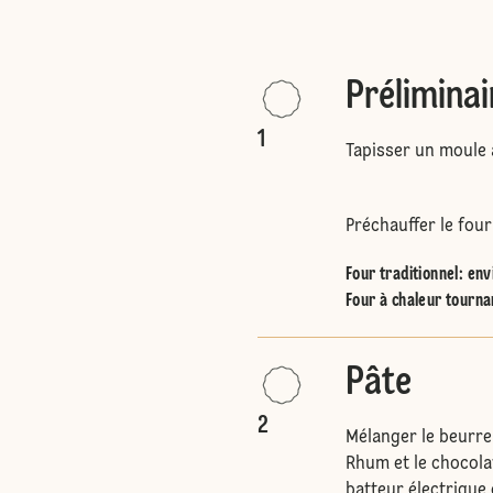
Préliminai
r
1
Tapisser un moule 
Préchauffer le four
Four traditionnel
:
env
Four à chaleur tourna
Pâte
2
Mélanger le beurre 
Rhum et le chocolat
batteur électrique