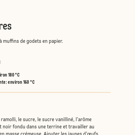
res
à muffins de godets en papier.
:
iron 180 °C
nte
:
environ 160 °C
ramolli, le sucre, le sucre vanilliné, l'arôme
 noir fondu dans une terrine et travailler au
 en masse crémeuse. Ajouter les jaunes d'œufs