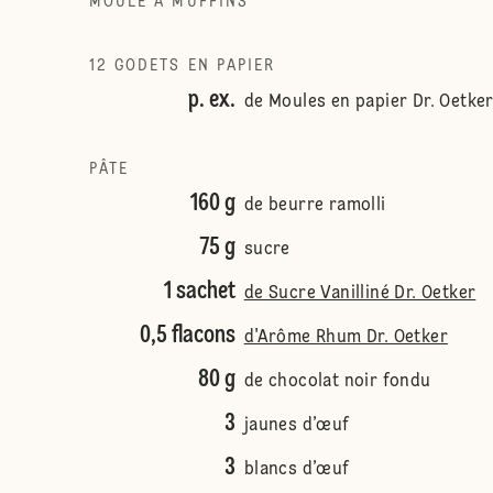
MOULE À MUFFINS
12 GODETS EN PAPIER
p. ex.
de Moules en papier Dr. Oetke
PÂTE
160 g
de beurre ramolli
75 g
sucre
1 sachet
de Sucre Vanilliné Dr. Oetker
0,5 flacons
d'Arôme Rhum Dr. Oetker
80 g
de chocolat noir fondu
3
jaunes d’œuf
3
blancs d’œuf