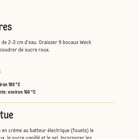
res
 de 2-3 cm d'eau. Graisser 9 bocaux Weck
upoudrer de sucre roux.
:
iron 180 °C
nte
:
environ 160 °C
tue
e en crème au batteur électrique (fouets) le
x, le sucre vanillé et le sel. Incorporer les