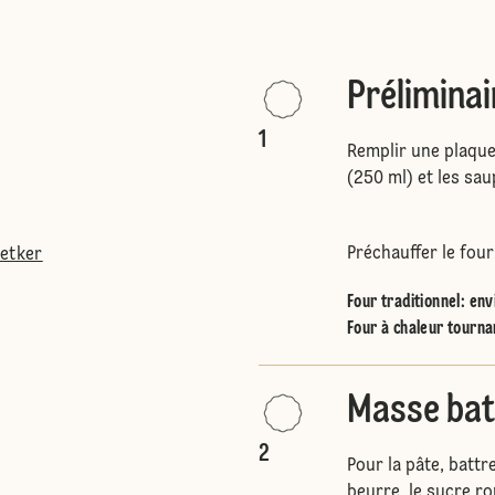
Préliminai
1
Remplir une plaque
(250 ml) et les sa
Préchauffer le four
Oetker
Four traditionnel
:
env
Four à chaleur tourna
Masse bat
2
Pour la pâte, battr
beurre, le sucre rou