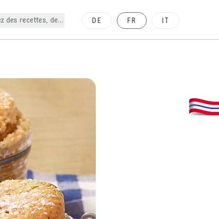
z des recettes, des produits, etc.
DE
FR
IT