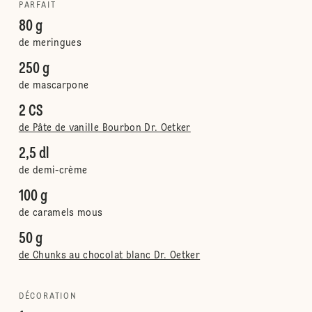
PARFAIT
80 g
de meringues
250 g
de mascarpone
2 CS
de Pâte de vanille Bourbon Dr. Oetker
2,5 dl
de demi-crème
100 g
de caramels mous
50 g
de Chunks au chocolat blanc Dr. Oetker
DÉCORATION