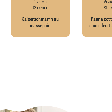
20 MIN
4
FACILE
F
Kaiserschmarrn au
Panna cott
massepain
sauce fruit