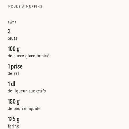
MOULE À MUFFINS
PÂTE
3
œufs
100 g
de sucre glace tamisé
1 prise
de sel
1 dl
de liqueur aux œufs
150 g
de beurre liquide
125 g
farine