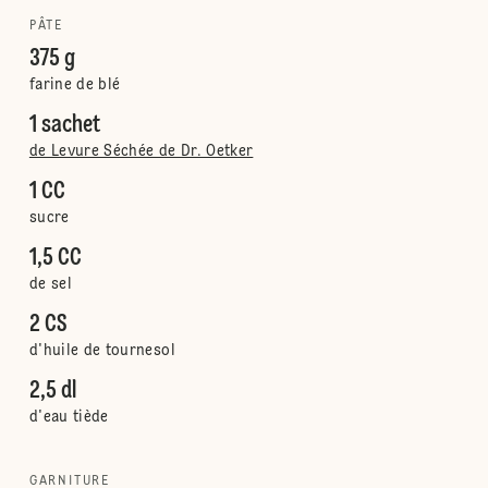
PÂTE
375 g
farine de blé
1 sachet
de Levure Séchée de Dr. Oetker
1 CC
sucre
1,5 CC
de sel
2 CS
d'huile de tournesol
2,5 dl
d'eau tiède
GARNITURE