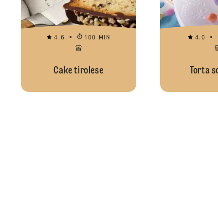
4.6
100 MIN
4.0
Cake tirolese
Torta s