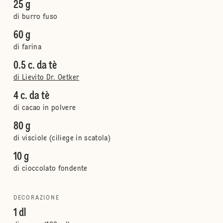
25 g
di burro fuso
60 g
di farina
0.5 c. da tè
di Lievito Dr. Oetker
4 c. da tè
di cacao in polvere
80 g
di visciole (ciliege in scatola)
10 g
di cioccolato fondente
DECORAZIONE
1 dl