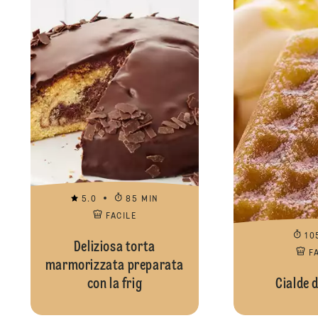
5.0
85 MIN
FACILE
10
Deliziosa torta
F
marmorizzata preparata
con la frig
Cialde d