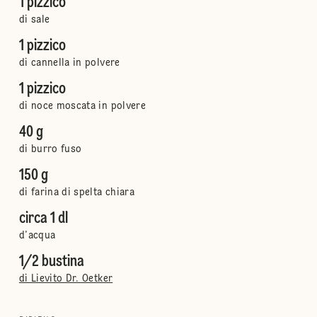
1 pizzico
di sale
1 pizzico
di cannella in polvere
1 pizzico
di noce moscata in polvere
40 g
di burro fuso
150 g
di farina di spelta chiara
circa 1 dl
d’acqua
1/2 bustina
di Lievito Dr. Oetker