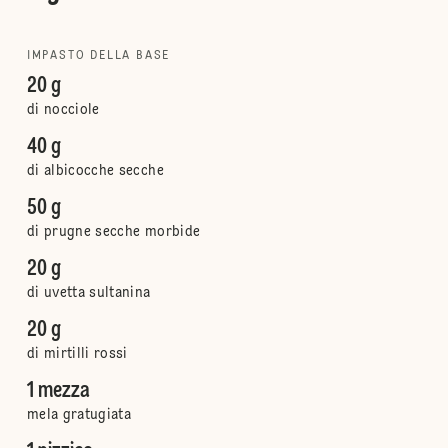
IMPASTO DELLA BASE
20 g
di nocciole
40 g
di albicocche secche
50 g
di prugne secche morbide
20 g
di uvetta sultanina
20 g
di mirtilli rossi
1 mezza
mela gratugiata