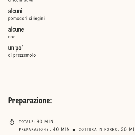
chicchi d`uva
alcuni
pomodori ciliegini
alcune
noci
un po'
di prezzemolo
Preparazione
:
80
MIN
TOTALE
:
40
MIN
30
M
PREPARAZIONE
:
COTTURA IN FORNO
: