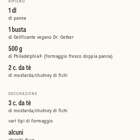
RIPIENO
1 dl
di panna
1 busta
di Gelificante vegano Dr. Oetker
500 g
di Philadelphia® (formaggio fresco doppia panna)
2 c. da tè
di mostarda/chutney di fichi
DECORAZIONE
3 c. da tè
di mostarda/chutney di fichi
vari tipi di formaggio
alcuni