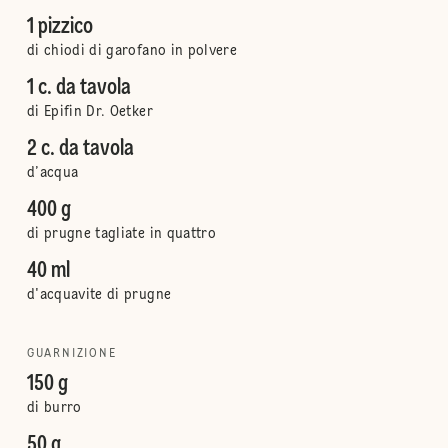
1 pizzico
di chiodi di garofano in polvere
1 c. da tavola
di Epifin Dr. Oetker
2 c. da tavola
d’acqua
400 g
di prugne tagliate in quattro
40 ml
d'acquavite di prugne
GUARNIZIONE
150 g
di burro
50 g