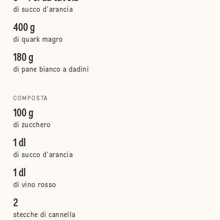
di succo d’arancia
400 g
di quark magro
180 g
di pane bianco a dadini
COMPOSTA
100 g
di zucchero
1 dl
di succo d’arancia
1 dl
di vino rosso
2
stecche di cannella