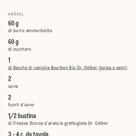
KNÖDEL
60 g
di burro ammorbidito
60 g
di zucchero
1
di Bacche di vaniglia Bourbon Bio Dr. Oetker (polpa e semi)
2
uova
2
tuorli d’uovo
1/2 bustina
di Finesse Scorza d'arancia grattugiata Dr. Oetker
3 - 4 c. da tavola