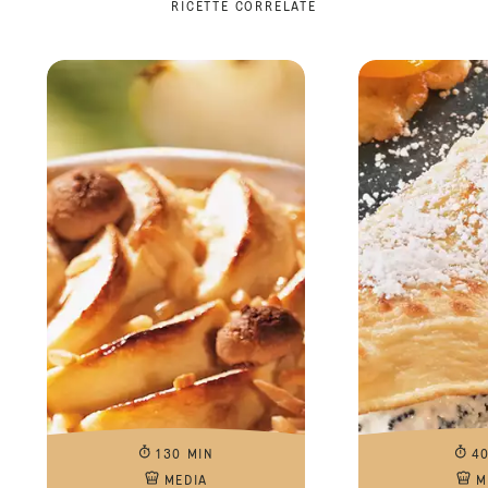
RICETTE CORRELATE
130 MIN
4
MEDIA
M