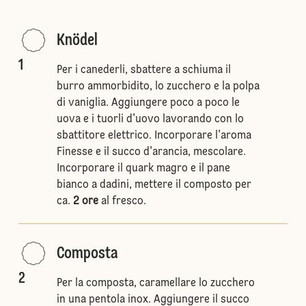
Knödel
1
Per i canederli, sbattere a schiuma il
burro ammorbidito, lo zucchero e la polpa
di vaniglia. Aggiungere poco a poco le
uova e i tuorli d'uovo lavorando con lo
sbattitore elettrico. Incorporare l'aroma
Finesse e il succo d'arancia, mescolare.
Incorporare il quark magro e il pane
bianco a dadini, mettere il composto per
ca.
2 ore
al fresco.
Composta
2
Per la composta, caramellare lo zucchero
in una pentola inox. Aggiungere il succo