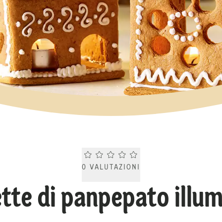
Current rating 0.0. Click to rate.
0
VALUTAZIONI
tte di panpepato illum