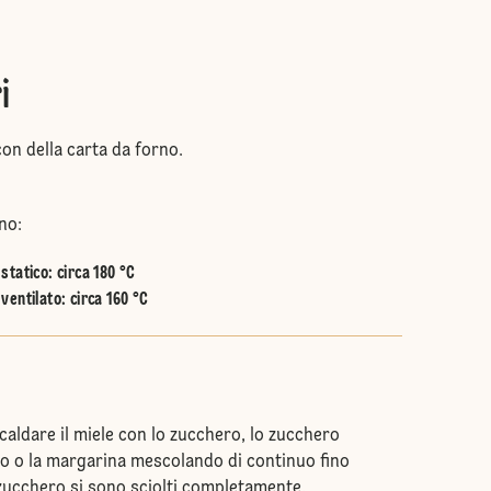
i
con della carta da forno.
no:
statico
:
circa 180 °C
ventilato
:
circa 160 °C
scaldare il miele con lo zucchero, lo zucchero
rro o la margarina mescolando di continuo fino
zucchero si sono sciolti completamente.