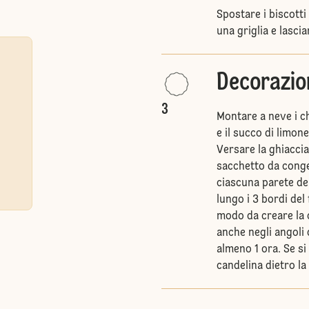
Spostare i biscotti
una griglia e lascia
Decorazio
3
Montare a neve i c
e il succo di limo
Versare la ghiacci
sacchetto da conge
ciascuna parete del
lungo i 3 bordi del
modo da creare la c
anche negli angoli 
almeno 1 ora. Se si
candelina dietro la 