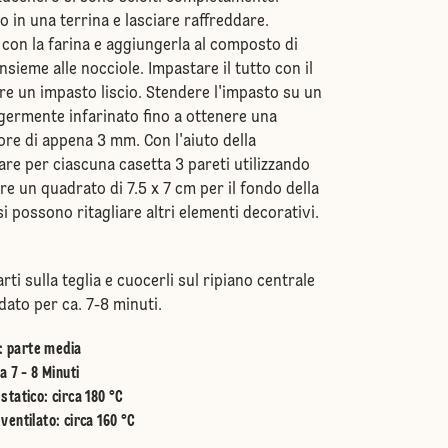
 in una terrina e lasciare raffreddare.
o con la farina e aggiungerla al composto di
nsieme alle nocciole. Impastare il tutto con il
re un impasto liscio. Stendere l'impasto su un
ggermente infarinato fino a ottenere una
ore di appena 3 mm. Con l'aiuto della
are per ciascuna casetta 3 pareti utilizzando
are un quadrato di 7.5 x 7 cm per il fondo della
si possono ritagliare altri elementi decorativi.
rti sulla teglia e cuocerli sul ripiano centrale
dato per ca. 7-8 minuti.
:
parte media
a 7 - 8 Minuti
statico
:
circa 180 °C
ventilato
:
circa 160 °C