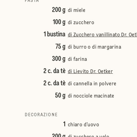
PASTA
200 g
di miele
100 g
di zucchero
1 bustina
di Zucchero vanillinato Dr. Oe
75 g
di burro o di margarina
300 g
di farina
2 c. da tè
di Lievito Dr. Oetker
2 c. da tè
di cannella in polvere
50 g
di nocciole macinate
DECORAZIONE
1
chiaro d’uovo
200 g