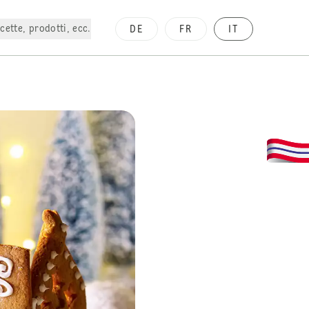
cette, prodotti, ecc.
DE
FR
IT