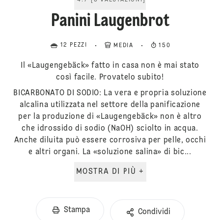
4.7
[
3
VALUTAZIONI
]
Panini Laugenbrot
12 PEZZI
MEDIA
150
Il «Laugengebäck» fatto in casa non è mai stato
così facile. Provatelo subito!
BICARBONATO DI SODIO: La vera e propria soluzione
alcalina utilizzata nel settore della panificazione
per la produzione di «Laugengebäck» non è altro
che idrossido di sodio (NaOH) sciolto in acqua.
Anche diluita può essere corrosiva per pelle, occhi
e altri organi. La «soluzione salina» di bic...
MOSTRA DI PIÙ +
Stampa
Condividi