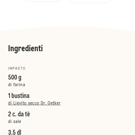
Ingredienti
IMPASTO
500 g
di farina
1 bustina
di Lievito secco Dr. Oetker
2 c. da tè
di sale
3.5 dl