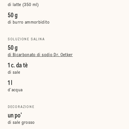
di latte (350 ml)
50 g
di burro ammorbidito
SOLUZIONE SALINA
50 g
di Bicarbonato di sodio Dr. Oetker
1 c. da tè
di sale
1 l
d’acqua
DECORAZIONE
un po'
di sale grosso