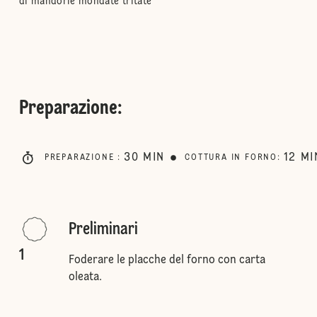
di mandorle mondate tritate
Preparazione
:
30
MIN
12
MI
PREPARAZIONE
:
COTTURA IN FORNO
:
Preliminari
1
Foderare le placche del forno con carta
oleata.