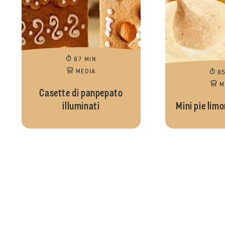
87 MIN
MEDIA
8
M
Casette di panpepato
illuminati
Mini pie lim