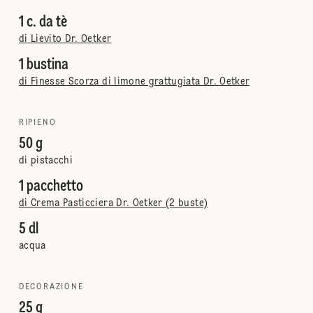
1 c. da tè
di Lievito Dr. Oetker
1 bustina
di Finesse Scorza di limone grattugiata Dr. Oetker
RIPIENO
50 g
di pistacchi
1 pacchetto
di Crema Pasticciera Dr. Oetker (2 buste)
5 dl
acqua
DECORAZIONE
25 g