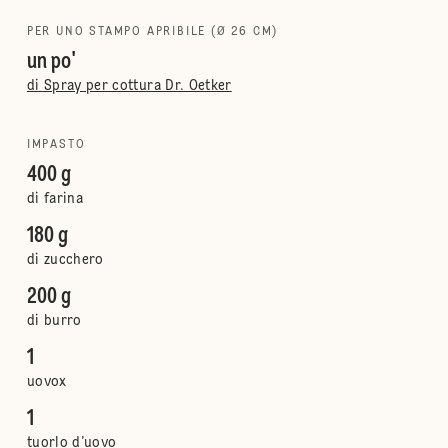
PER UNO STAMPO APRIBILE (Ø 26 CM)
un po'
di Spray per cottura Dr. Oetker
IMPASTO
400 g
di farina
180 g
di zucchero
200 g
di burro
1
uovox
1
tuorlo d’uovo