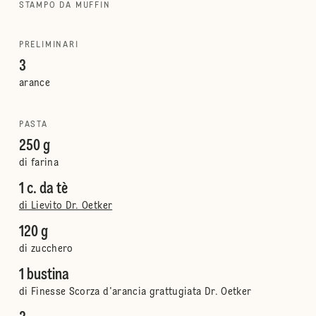
STAMPO DA MUFFIN
PRELIMINARI
3
arance
PASTA
250 g
di farina
1 c. da tè
di Lievito Dr. Oetker
120 g
di zucchero
1 bustina
di Finesse Scorza d'arancia grattugiata Dr. Oetker