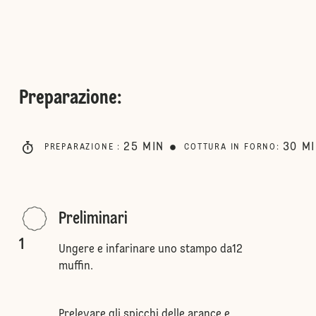
Preparazione
:
25
MIN
30
M
PREPARAZIONE
:
COTTURA IN FORNO
:
Preliminari
1
Ungere e infarinare uno stampo da12
muffin.
Prelevare gli spicchi delle arance e