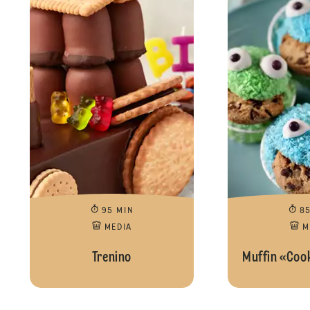
95 MIN
8
MEDIA
M
Trenino
Muffin «Coo