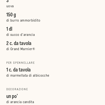
3
uova
150 g
di burro ammorbidito
1 dl
di succo d’arancia
2 c. da tavola
di Grand Marnier®
PER SPENNELLARE
1 c. da tavola
di marmellata di albicocche
DECORAZIONE
un po'
di arancia candita