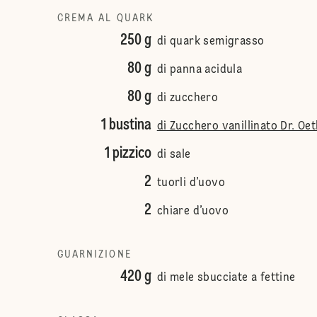
CREMA AL QUARK
250 g
di quark semigrasso
80 g
di panna acidula
80 g
di zucchero
1 bustina
di Zucchero vanillinato Dr. Oe
1 pizzico
di sale
2
tuorli d’uovo
2
chiare d’uovo
GUARNIZIONE
420 g
di mele sbucciate a fettine