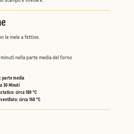
lo stampo e livellare.
ne
n le mele a fettine.
 minuti nella parte media del forno
:
parte media
a 30 Minuti
statico
:
circa 180 °C
ventilato
:
circa 160 °C