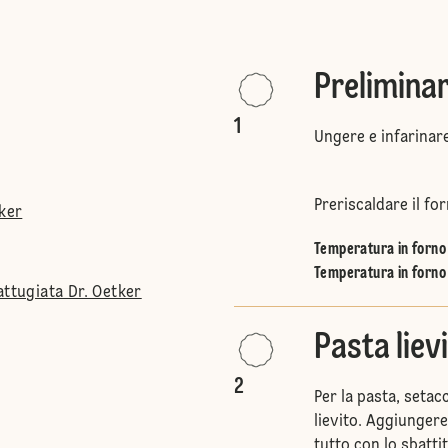
Preliminar
1
Ungere e infarinar
Preriscaldare il for
tker
Temperatura in forno 
Temperatura in forno 
attugiata Dr. Oetker
Pasta liev
2
Per la pasta, setacc
lievito. Aggiungere 
tutto con lo sbatti