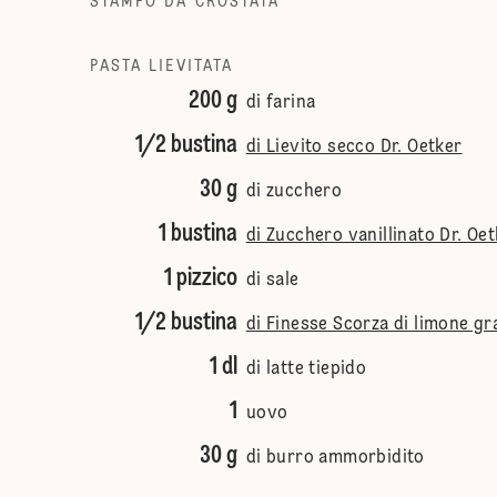
STAMPO DA CROSTATA
PASTA LIEVITATA
200 g
di farina
1/2 bustina
di Lievito secco Dr. Oetker
30 g
di zucchero
1 bustina
di Zucchero vanillinato Dr. Oe
1 pizzico
di sale
1/2 bustina
di Finesse Scorza di limone gr
1 dl
di latte tiepido
1
uovo
30 g
di burro ammorbidito