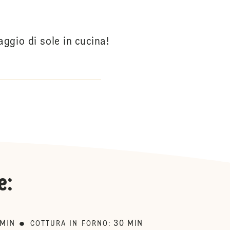
gio di sole in cucina!
e
:
MIN
30
MIN
COTTURA IN FORNO
: