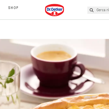
Dr. Oetker
SHOP
Cerca ri