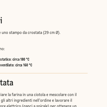
i
e uno stampo da crostata (29 cm Ø).
no:
statico
:
circa 180 °C
ventilato
:
circa 160 °C
itata
iare la farina in una ciotola e mescolare con il
gli altri ingredienti nell'ordine e lavorare il
tore elettrico (ganci a spirale) per ottenere un