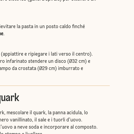
lievitare la pasta in un posto caldo finché
me
.
appiattire e ripiegare i lati verso il centro).
oro infarinato stendere un disco (Ø32 cm) e
tampo da crostata (Ø29 cm) imburrato e
quark
rk, mescolare il quark, la panna acidula, lo
ro vanillinato, il sale e i tuorli d'uovo.
d'uovo a neve soda e incorporare al composto.