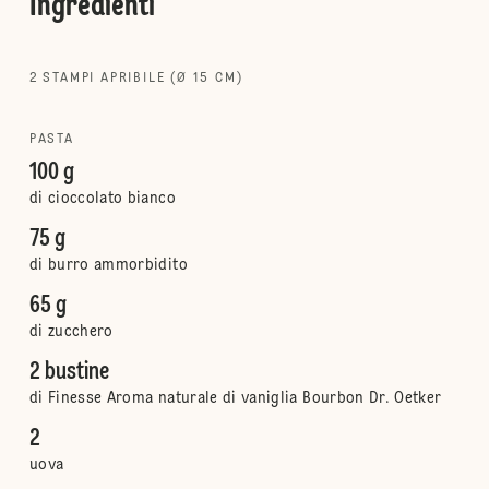
Ingredienti
2 STAMPI APRIBILE (Ø 15 CM)
PASTA
100 g
di cioccolato bianco
75 g
di burro ammorbidito
65 g
di zucchero
2 bustine
di Finesse Aroma naturale di vaniglia Bourbon Dr. Oetker
2
uova