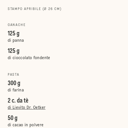
STAMPO APRIBILE (Ø 26 CM)
GANACHE
125 g
di panna
125 g
di cioccolato fondente
PASTA
300 g
di farina
2 c. da tè
di Lievito Dr. Oetker
50 g
di cacao in polvere