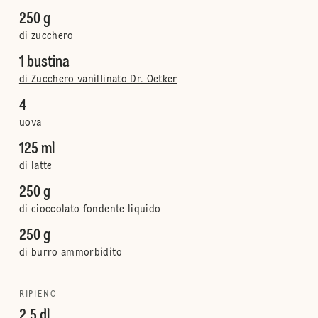
250 g
di zucchero
1 bustina
di Zucchero vanillinato Dr. Oetker
4
uova
125 ml
di latte
250 g
di cioccolato fondente liquido
250 g
di burro ammorbidito
RIPIENO
2.5 dl