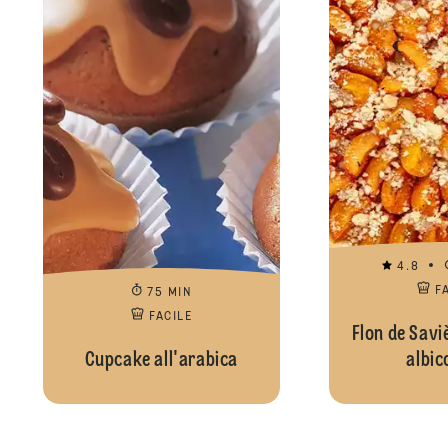
4.8
F
75 MIN
FACILE
Flon de Saviè
Cupcake all'arabica
albic