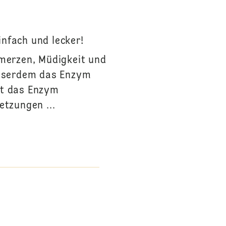
nfach und lecker!
merzen, Müdigkeit und
usserdem das Enzym
kt das Enzym
tzungen ...