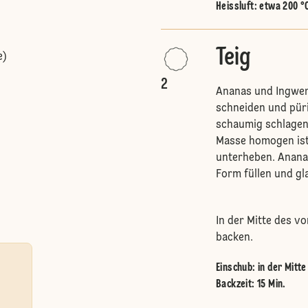
Heissluft
:
etwa 200 °
Teig
e)
2
Ananas und Ingwer 
schneiden und püri
schaumig schlagen.
Masse homogen ist
unterheben. Ananas
Form füllen und gl
In der Mitte des v
backen.
Einschub
:
in der Mitt
Backzeit: 15 Min.