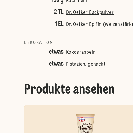
130 g
Ruchmehl
2 TL
Dr. Oetker Backpulver
1 EL
Dr. Oetker Epifin (Weizenstärk
DEKORATION
etwas
Kokosraspeln
etwas
Pistazien, gehackt
Produkte ansehen