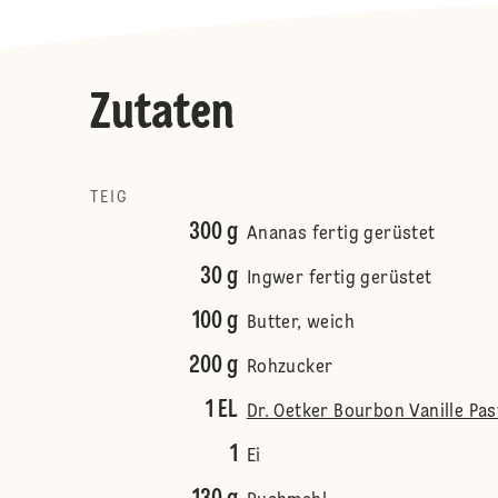
Zutaten
TEIG
300 g
Ananas fertig gerüstet
30 g
Ingwer fertig gerüstet
100 g
Butter, weich
200 g
Rohzucker
1 EL
Dr. Oetker Bourbon Vanille Pas
1
Ei