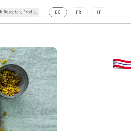
h Rezepten, Produkte, etc.
DE
FR
IT