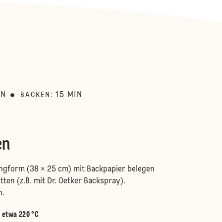
:
IN
15
MIN
BACKEN
:
en
ngform (38 × 25 cm) mit Backpapier belegen
ten (z.B. mit Dr. Oetker Backspray).
n.
:
etwa 220 °C