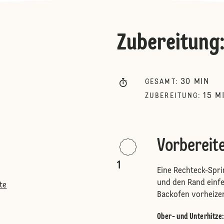
Zubereitung
30
MIN
GESAMT
:
15
M
ZUBEREITUNG
:
Vorbereit
1
Eine Rechteck-Spri
und den Rand einfet
te
Backofen vorheize
Ober- und Unterhitze