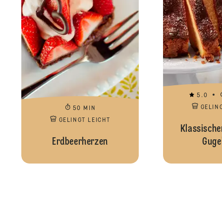
5.0
GELIN
50 MIN
GELINGT LEICHT
Klassischer
Erdbeerherzen
Guge