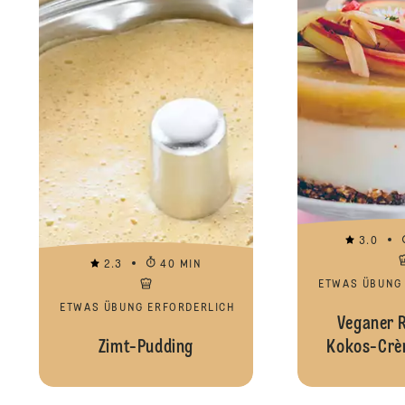
3.0
2.3
40 MIN
ETWAS ÜBUNG
ETWAS ÜBUNG ERFORDERLICH
Veganer 
Zimt-Pudding
Kokos-Crè