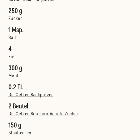
250 g
Zucker
1 Msp.
Salz
4
Eier
300 g
Mehl
0.2 TL
Dr. Oetker Backpulver
2 Beutel
Dr. Oetker Bourbon Vanille Zucker
150 g
Blaubeeren