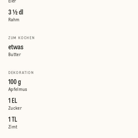
Eier
3 ½ dl
Rahm
ZUM KOCHEN
etwas
Butter
DEKORATION
100 g
Apfelmus
1 EL
Zucker
1 TL
Zimt