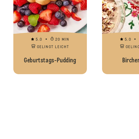
5.0
20 MIN
5.0
GELINGT LEICHT
GELIN
Geburtstags-Pudding
Birche