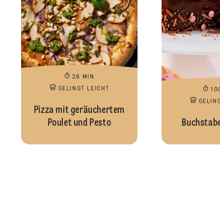
26 MIN
GELINGT LEICHT
10
GELIN
Pizza mit geräuchertem
Poulet und Pesto
Buchstabe