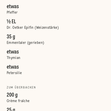
etwas
Pfeffer
½ EL
Dr. Oetker Epifin (Weizenstärke)
35 g
Emmentaler (gerieben)
etwas
Thymian
etwas
Petersilie
ZUM ÜBERBACKEN
200 g
Crème fraîche
25 g