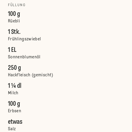
FÜLLUNG
100 g
Rüebli
1 Stk.
Frühlingszwiebel
1 EL
Sonnenblumenöl
250 g
Hackfleisch (gemischt)
1 ¼ dl
Milch
100 g
Erbsen
etwas
Salz