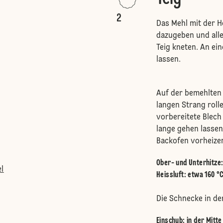
2
Das Mehl mit der H
dazugeben und alle
Teig kneten. An e
lassen.
Auf der bemehlten 
langen Strang roll
vorbereitete Blech
lange gehen lassen,
Backofen vorheize
Ober- und Unterhitze
l
Heissluft
:
etwa 160 °
Die Schnecke in de
Einschub
:
in der Mitt