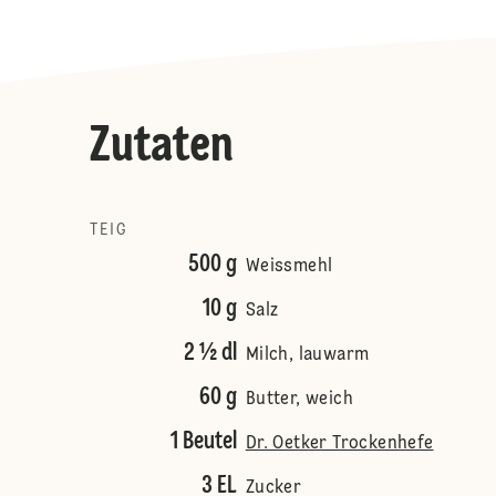
Zutaten
TEIG
500 g
Weissmehl
10 g
Salz
2 ½ dl
Milch, lauwarm
60 g
Butter, weich
1 Beutel
Dr. Oetker Trockenhefe
3 EL
Zucker