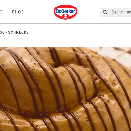
Dr. Oetker
Suche nac
R
SHOP
GGI-SCHNECKE