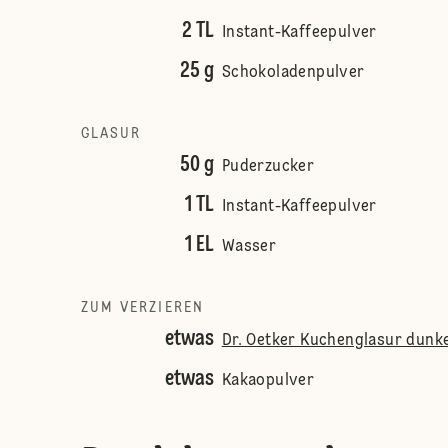
2 TL
Instant-Kaffeepulver
25 g
Schokoladenpulver
GLASUR
50 g
Puderzucker
1 TL
Instant-Kaffeepulver
1 EL
Wasser
ZUM VERZIEREN
etwas
Dr. Oetker Kuchenglasur dunke
etwas
Kakaopulver