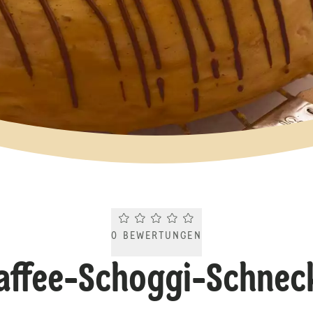
Current rating 0.0. Click to rate.
0
BEWERTUNGEN
affee-Schoggi-Schnec