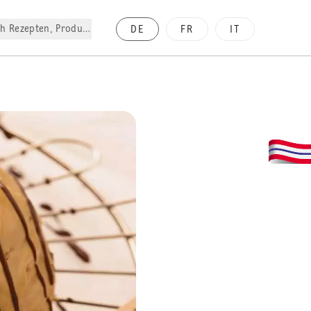
h Rezepten, Produkte, etc.
DE
FR
IT