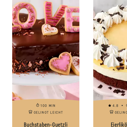
100 MIN
4.8
GELINGT LEICHT
GELIN
Buchstaben-Guetzli
Eierlik