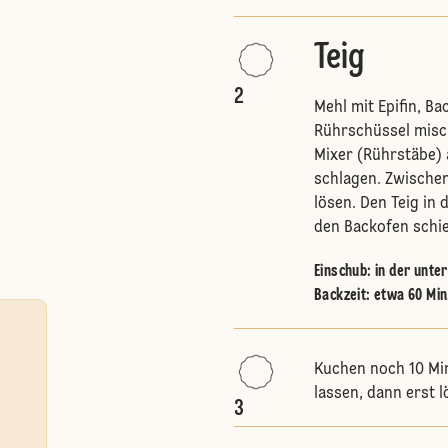
Teig
2
Mehl mit Epifin, B
Rührschüssel misc
Mixer (Rührstäbe) 
schlagen. Zwische
lösen. Den Teig in
den Backofen schi
Einschub
:
in der unte
Backzeit: etwa 60 Min
Kuchen noch 10 Mi
lassen, dann erst l
3