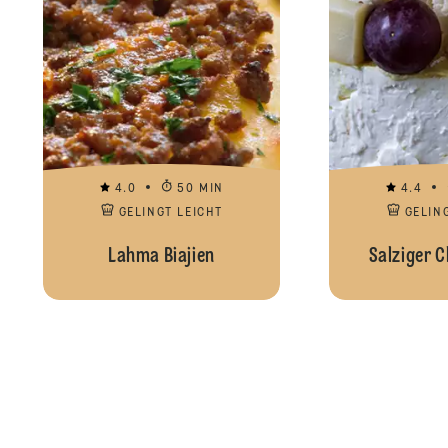
4.0
50 MIN
4.4
GELINGT LEICHT
GELIN
Lahma Biajien
Salziger 