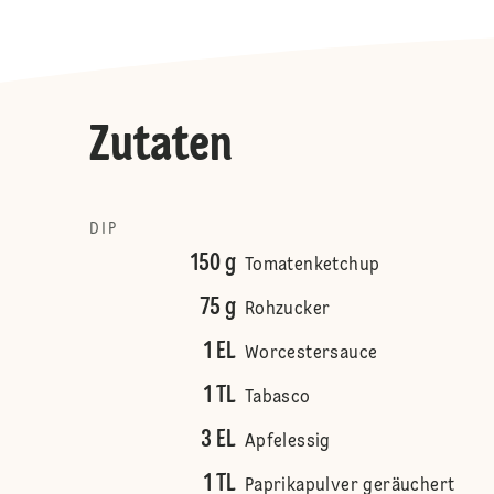
Zutaten
DIP
150 g
Tomatenketchup
75 g
Rohzucker
1 EL
Worcestersauce
1 TL
Tabasco
3 EL
Apfelessig
1 TL
Paprikapulver geräuchert