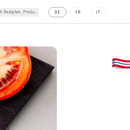
h Rezepten, Produkte, etc.
DE
FR
IT