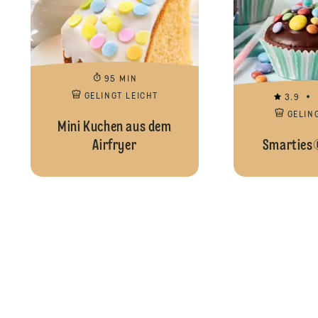
95 MIN
GELINGT LEICHT
3.9
GELIN
Mini Kuchen aus dem
Airfryer
Smarties