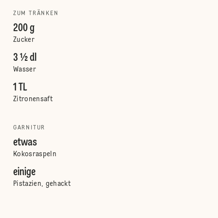
ZUM TRÄNKEN
200 g
Zucker
3 ½ dl
Wasser
1 TL
Zitronensaft
GARNITUR
etwas
Kokosraspeln
einige
Pistazien, gehackt