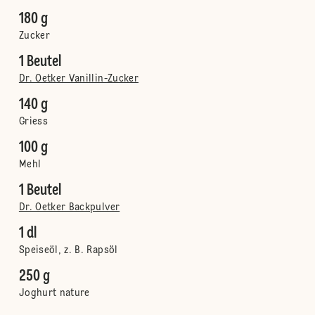
180 g
Zucker
1 Beutel
Dr. Oetker Vanillin-Zucker
140 g
Griess
100 g
Mehl
1 Beutel
Dr. Oetker Backpulver
1 dl
Speiseöl, z. B. Rapsöl
250 g
Joghurt nature