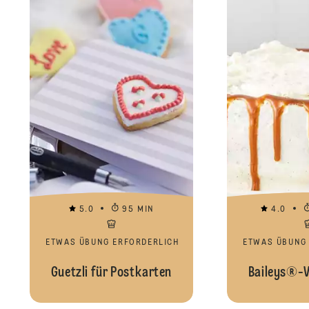
5.0
95 MIN
4.0
ETWAS ÜBUNG ERFORDERLICH
ETWAS ÜBUNG
Guetzli für Postkarten
Baileys®-Va