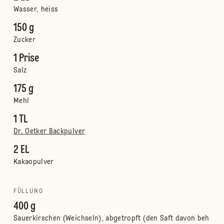
Wasser, heiss
150 g
Zucker
1 Prise
Salz
175 g
Mehl
1 TL
Dr. Oetker Backpulver
2 EL
Kakaopulver
FÜLLUNG
400 g
Sauerkirschen (Weichseln), abgetropft (den Saft davon beh