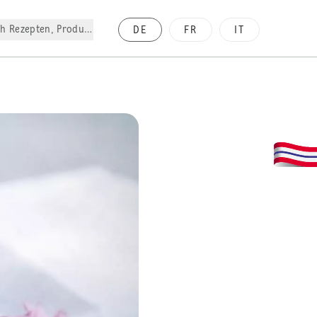
h Rezepten, Produkte, etc.
DE
FR
IT