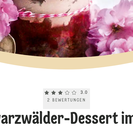
Current rating 3.0. Click to rate.
3.0
2
BEWERTUNGEN
arzwälder-Dessert im