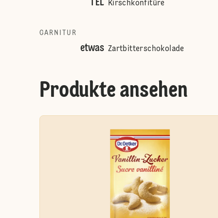
1 EL
Kirschkonfitüre
GARNITUR
etwas
Zartbitterschokolade
Produkte ansehen