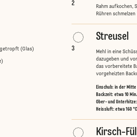
2
Rahm aufkochen, S
Rühren schmelzen 
Streusel
3
getropft (Glas)
Mehl in eine Schüs
dazugeben und von 
e)
das vorbereitete B
vorgeheizten Back
Einschub
:
in der Mitt
Backzeit: etwa 10 Min
Ober- und Unterhitze
Heissluft
:
etwa 160 °
Kirsch-Fü