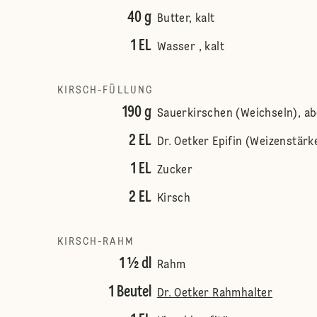
40 g
Butter, kalt
1 EL
Wasser , kalt
KIRSCH-FÜLLUNG
190 g
Sauerkirschen (Weichseln), ab
2 EL
Dr. Oetker Epifin (Weizenstärk
1 EL
Zucker
2 EL
Kirsch
KIRSCH-RAHM
1 ½ dl
Rahm
1 Beutel
Dr. Oetker Rahmhalter