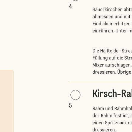
4
Sauerkirschen abtr
abmessen und mit 
Eindicken erhitze
einrühren. Unter 
Die Hälfte der Streu
Füllung auf die S
Mixer aufschlagen, 
dressieren. Übrige 
Kirsch-R
5
Rahm und Rahmhalt
der Rahm fest ist, 
einen Spritzsack mi
dressieren.