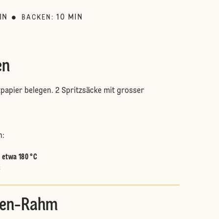
IN
10
MIN
BACKEN
:
en
papier belegen. 2 Spritzsäcke mit grosser
n:
:
etwa 180 °C
C
den-Rahm