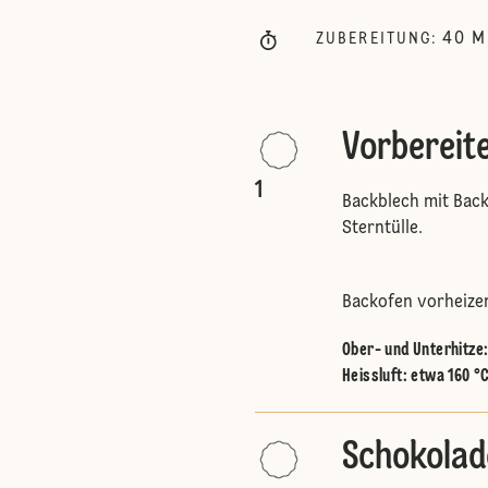
40
M
ZUBEREITUNG
:
Vorbereit
1
Backblech mit Back
Sterntülle.
Backofen vorheize
Ober- und Unterhitze
Heissluft
:
etwa 160 °
Schokola