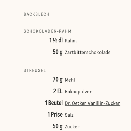
BACKBLECH
SCHOKOLADEN-RAHM
1 ½ dl
Rahm
50 g
Zartbitterschokolade
STREUSEL
70 g
Mehl
2 EL
Kakaopulver
1 Beutel
Dr. Oetker Vanillin-Zucker
1 Prise
Salz
50 g
Zucker