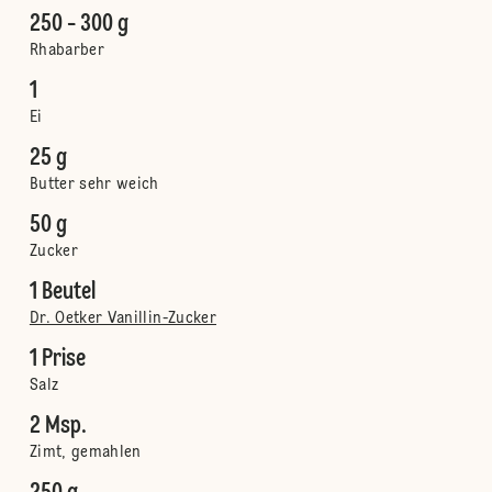
250 - 300 g
Rhabarber
1
Ei
25 g
Butter sehr weich
50 g
Zucker
1 Beutel
Dr. Oetker Vanillin-Zucker
1 Prise
Salz
2 Msp.
Zimt, gemahlen