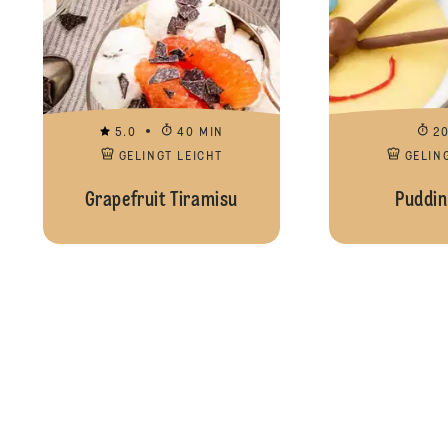
5.0
40 MIN
2
GELINGT LEICHT
GELIN
Grapefruit Tiramisu
Puddi