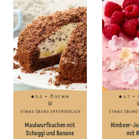
5.0
90 MIN
4.7
ETWAS ÜBUNG ERFORDERLICH
ETWAS ÜBUNG
Maulwurfkuchen mit
Himbeer-Jo
Schoggi und Banane
mit 