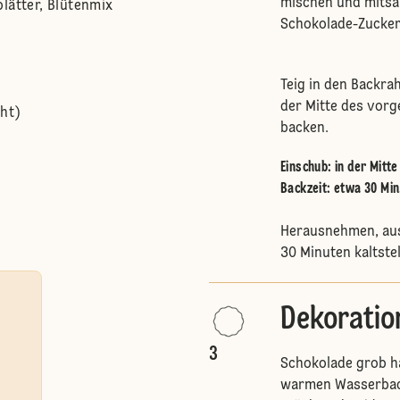
mischen und mitsa
lätter, Blütenmix
Schokolade-Zucke
Teig in den Backra
der Mitte des vorg
cht)
backen.
Einschub
:
in der Mitt
Backzeit: etwa 30 Min
Herausnehmen, aus
30 Minuten kaltste
Dekoratio
3
Schokolade grob h
warmen Wasserbad 