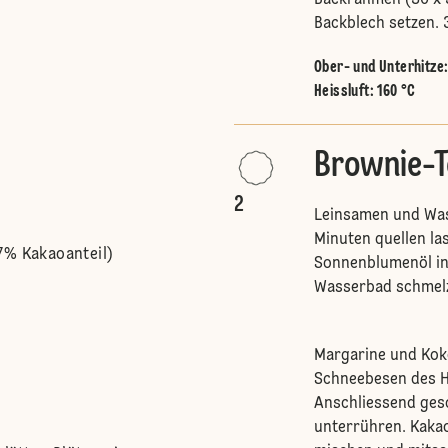
Backrahmen (30 x 3
Backblech setzen. 3
Ober- und Unterhitze
Heissluft
:
160 °C
Brownie-T
2
Leinsamen und Wass
Minuten quellen la
7% Kakaoanteil)
Sonnenblumenöl in
Wasserbad schmel
Margarine und Koko
Schneebesen des H
Anschliessend ges
unterrühren. Kakao