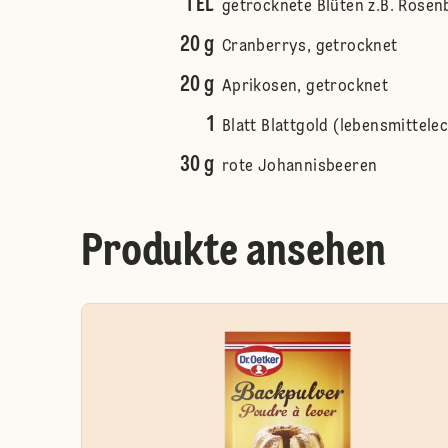
1 EL
getrocknete Blüten z.B. Rosenb
20 g
Cranberrys, getrocknet
20 g
Aprikosen, getrocknet
1
Blatt Blattgold (lebensmittele
30 g
rote Johannisbeeren
Produkte ansehen