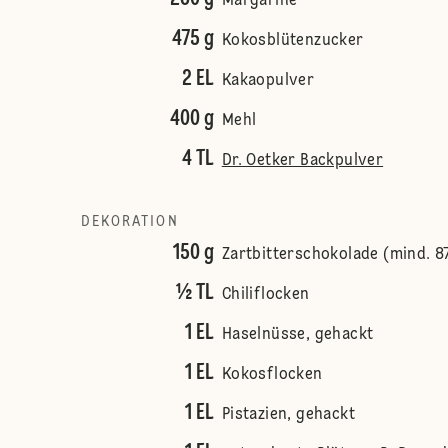
Margarine
475 g
Kokosblütenzucker
2 EL
Kakaopulver
400 g
Mehl
4 TL
Dr. Oetker Backpulver
DEKORATION
150 g
Zartbitterschokolade (mind. 8
½ TL
Chiliflocken
1 EL
Haselnüsse, gehackt
1 EL
Kokosflocken
1 EL
Pistazien, gehackt