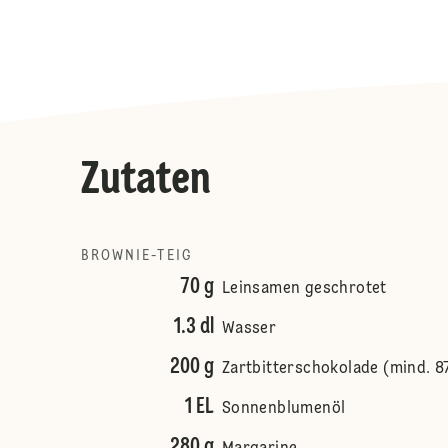
Zutaten
BROWNIE-TEIG
70 g
Leinsamen geschrotet
1.3 dl
Wasser
200 g
Zartbitterschokolade (mind. 8
1 EL
Sonnenblumenöl
280 g