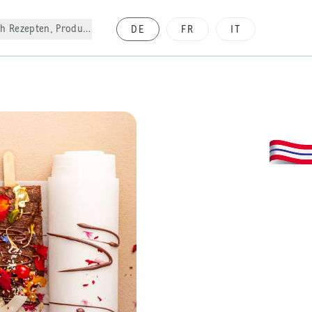
h Rezepten, Produkte, etc.
DE
FR
IT