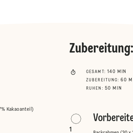
Zubereitung
140
MIN
GESAMT
:
60
M
ZUBEREITUNG
:
50
MIN
RUHEN
:
7% Kakaoanteil)
Vorbereit
1