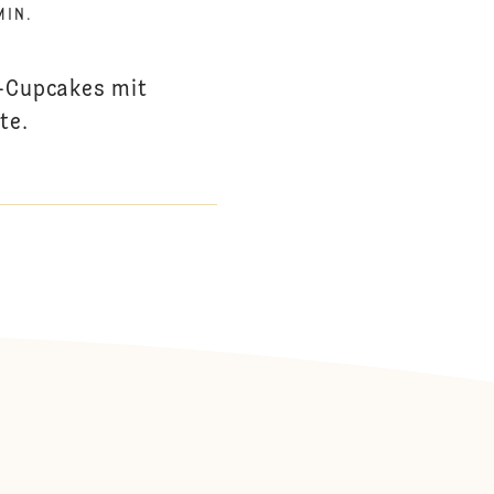
MIN.
n-Cupcakes mit
te.
: