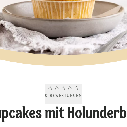
Current rating 0.0. Click to rate.
0
BEWERTUNGEN
upcakes mit Holunder