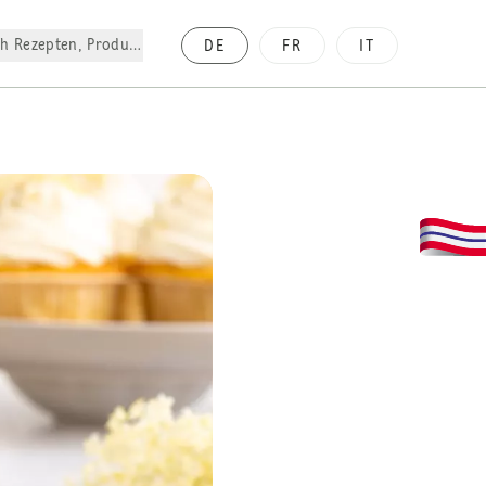
h Rezepten, Produkte, etc.
DE
FR
IT