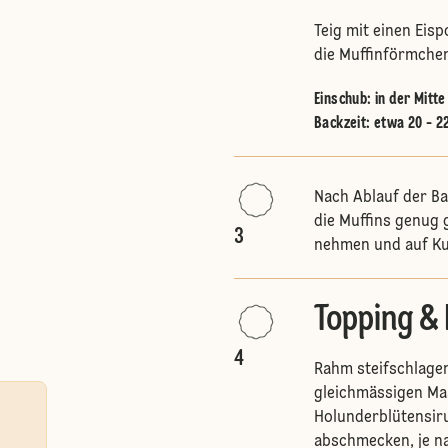
Teig mit einen Eisp
die Muffinförmchen
Einschub
:
in der Mitt
Backzeit: etwa 20 - 2
Nach Ablauf der Ba
die Muffins genug 
3
nehmen und auf Ku
Topping & 
4
Rahm steifschlage
gleichmässigen Mass
Holunderblütensir
abschmecken, je n