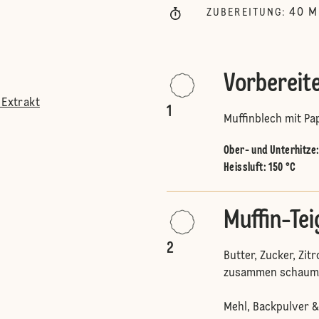
40
M
ZUBEREITUNG
:
Vorbereit
 Extrakt
1
Muffinblech mit Pa
Ober- und Unterhitze
Heissluft
:
150 °C
Muffin-Tei
2
Butter, Zucker, Zit
zusammen schaumig
Mehl, Backpulver &