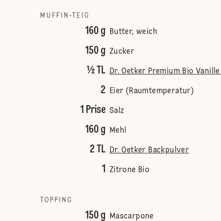
MUFFIN-TEIG
160 g
Butter, weich
150 g
Zucker
½ TL
Dr. Oetker Premium Bio Vanille
2
Eier (Raumtemperatur)
1 Prise
Salz
160 g
Mehl
2 TL
Dr. Oetker Backpulver
1
Zitrone Bio
TOPPING
150 g
Mascarpone